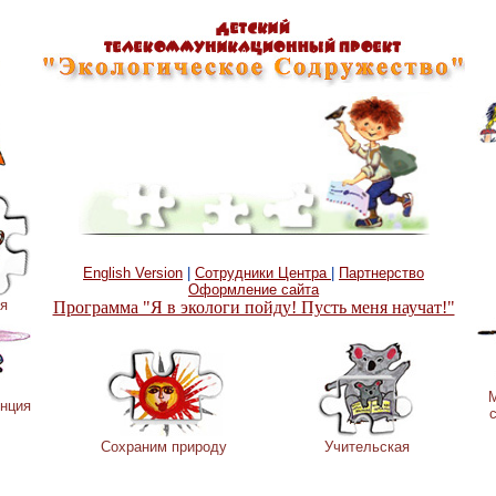
English Version
|
Сотрудники Центра
|
Партнерство
Оформление сайта
я
Программа "Я в экологи пойду! Пусть меня научат!"
нция
Сохраним природу
Учительская